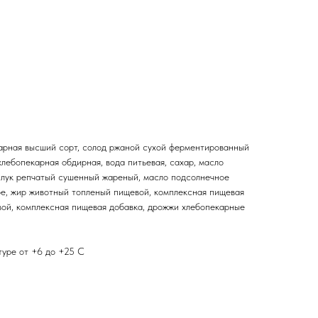
арная высший сорт, солод ржаной сухой ферментированный
хлебопекарная обдирная, вода питьевая, сахар, масло
 лук репчатый сушенный жареный, масло подсолнечное
е, жир животный топленый пищевой, комплексная пищевая
вой, комплексная пищевая добавка, дрожжи хлебопекарные
туре от +6 до +25 С