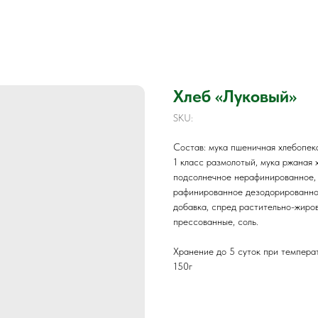
Хлеб «Луковый»
SKU:
Состав: мука пшеничная хлебопек
1 класс размолотый, мука ржаная 
подсолнечное нерафинированное,
рафинированное дезодорированно
добавка, спред растительно-жиро
прессованные, соль.
Хранение до 5 суток при темпера
150г