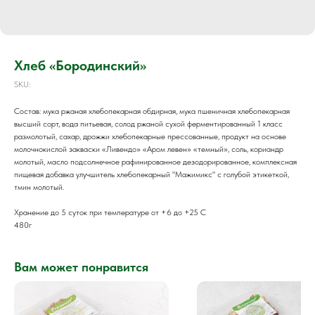
Хлеб «Бородинский»
SKU:
Состав: мука ржаная хлебопекарная обдирная, мука пшеничная хлебопекарная
высший сорт, вода питьевая, солод ржаной сухой ферментированный 1 класс
размолотый, сахар, дрожжи хлебопекарные прессованные, продукт на основе
молочнокислой закваски «Ливендо» «Аром левен» «темный», соль, кориандр
молотый, масло подсолнечное рафинированное дезодорированное, комплексная
пищевая добавка улучшитель хлебопекарный "Мажимикс" с голубой этикеткой,
тмин молотый.
Хранение до 5 суток при температуре от +6 до +25 С
480г
Вам может понравится