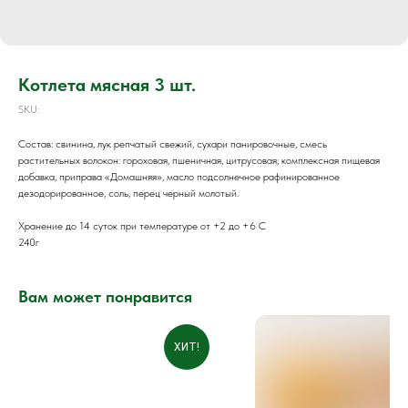
Котлета мясная 3 шт.
SKU:
Состав: свинина, лук репчатый свежий, сухари панировочные, смесь
растительных волокон: гороховая, пшеничная, цитрусовая; комплексная пищевая
добавка, приправа «Домашняя», масло подсолнечное рафинированное
дезодорированное, соль, перец черный молотый.
Хранение до 14 суток при температуре от +2 до +6 С
240г
Вам может понравится
ХИТ!