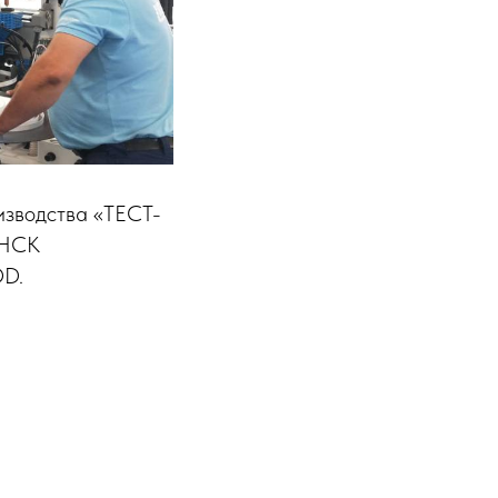
изводства «ТЕСТ-
ЯНСК
OD.