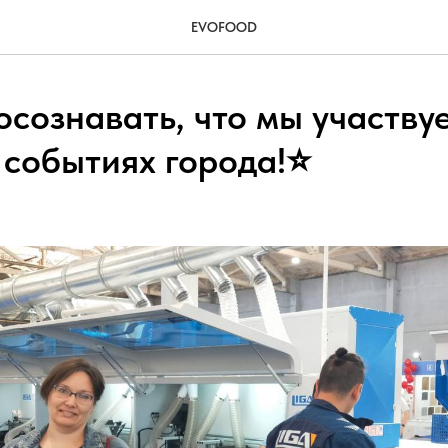
EVOFOOD
осознавать, что мы участву
событиях города!⭐️