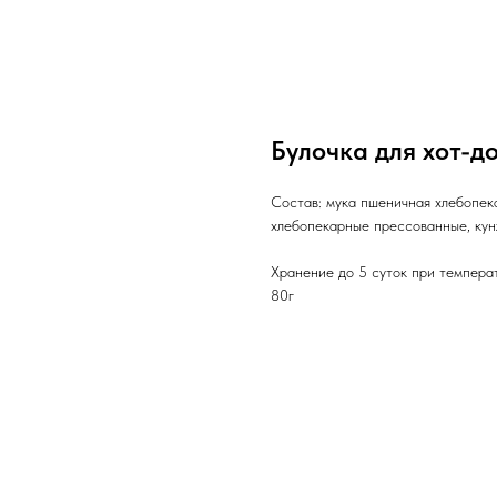
Булочка для хот-д
Состав: мука пшеничная хлебопека
хлебопекарные прессованные, кунж
Хранение до 5 суток при темпера
80г