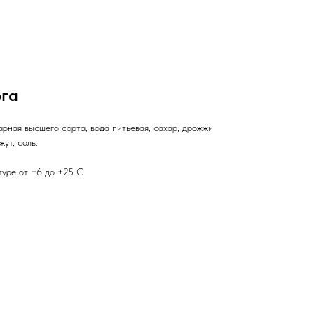
ога
рная высшего сорта, вода питьевая, сахар, дрожжи
ут, соль.
туре от +6 до +25 С