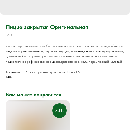
Пицца закрытая Оригинальная
SKU:
Состав: мука пшеничная хлебопекарная высшего сорта, вода питьевая,колбасное
изделие варёно-копченое, сыр полутвердый, майонез, ананас консервированный,
дрожжи хлебопекарные прессованные, комплексная пищевая добавка, масло
подсолнечное рафинированное дезодорированное, соль, перец черный молотый.
Хранение до 7 суток при температуре от +2 до +6 С
140г
Вам может понравится
ХИТ!