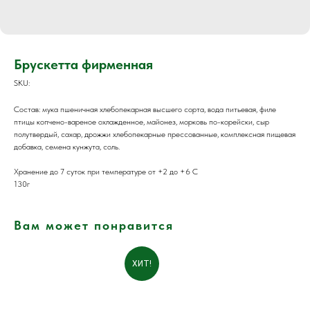
Брускетта фирменная
SKU:
Состав: мука пшеничная хлебопекарная высшего сорта, вода питьевая, филе
птицы копчено-вареное охлажденное, майонез, морковь по-корейски, сыр
полутвердый, сахар, дрожжи хлебопекарные прессованные, комплексная пищевая
добавка, семена кунжута, соль.
Хранение до 7 суток при температуре от +2 до +6 С
130г
Вам может понравится
ХИТ!