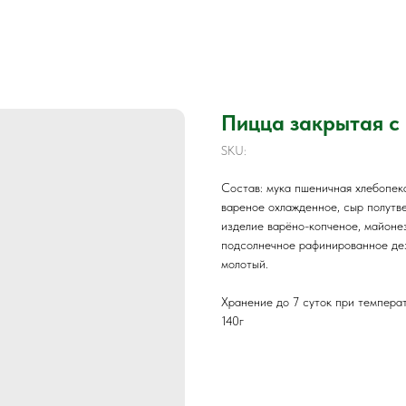
Пицца закрытая с
SKU:
Состав: мука пшеничная хлебопека
вареное охлажденное, сыр полутв
изделие варёно-копченое, майонез
подсолнечное рафинированное дез
молотый.
Хранение до 7 суток при темпера
140г