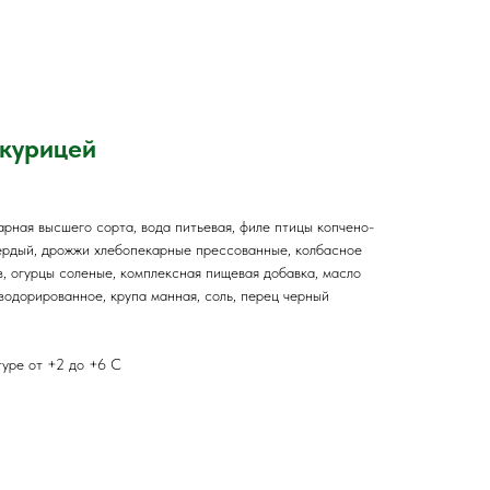
 курицей
рная высшего сорта, вода питьевая, филе птицы копчено-
ердый, дрожжи хлебопекарные прессованные, колбасное
, огурцы соленые, комплексная пищевая добавка, масло
одорированное, крупа манная, соль, перец черный
туре от +2 до +6 С