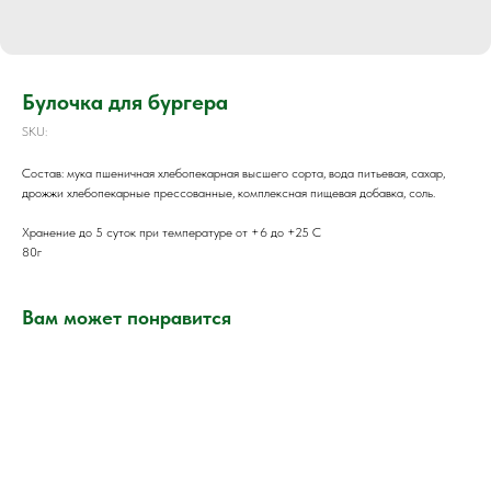
Булочка для бургера
SKU:
Состав: мука пшеничная хлебопекарная высшего сорта, вода питьевая, сахар,
дрожжи хлебопекарные прессованные, комплексная пищевая добавка, соль.
Хранение до 5 суток при температуре от +6 до +25 С
80г
Вам может понравится