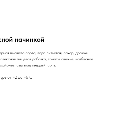
сной начинкой
рная высшего сорта, вода питьевая, сахар, дрожжи
плексная пищевая добавка, томаты свежие, колбасное
 майонез, сыр полутвердый, соль.
туре от +2 до +6 С