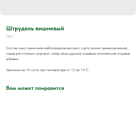
Штрудель вишневый
SKU:
Состав: мука пшеничная хлебопекарная высшего сорта, вишня свежемороженая,
спред растительно-жировой, сахар, яйца куриные пищевые, комплексная пищевая
добавка.
Хранение до 14 суток при температуре от +2 до +6 С
Вам может понравится