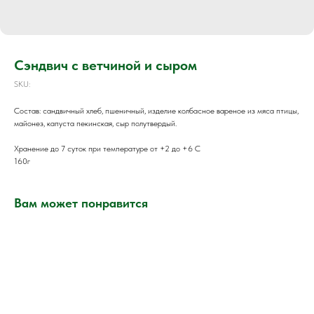
Сэндвич с ветчиной и сыром
SKU:
Состав: сандвичный хлеб, пшеничный, изделие колбасное вареное из мяса птицы,
майонез, капуста пекинская, сыр полутвердый.
Хранение до 7 суток при температуре от +2 до +6 С
160г
Вам может понравится