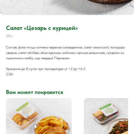
Салат «Цезарь с курицей»
SKU:
Состав: филе птицы копчено-вареное охлажденное, салат пекинский, помидоры
свежие, салат айсберг, яйца куриные, майонез, горчица дижонская, сухарики из
пшеничного хлеба, сыр твердый Пармезан.
Хранение до 8 суток при температуре от +2 до +6 С
230г
Вам может понравится