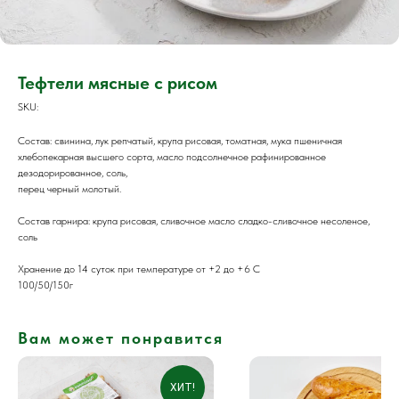
Тефтели мясные с рисом
SKU:
Состав: свинина, лук репчатый, крупа рисовая, томатная, мука пшеничная
хлебопекарная высшего сорта, масло подсолнечное рафинированное
дезодорированное, соль,
перец черный молотый.
Состав гарнира: крупа рисовая, сливочное масло сладко-сливочное несоленое,
соль
Хранение до 14 суток при температуре от +2 до +6 С
100/50/150г
Вам может понравится
ХИТ!