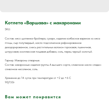
Котлета «Варшава» с макаронами
SKU:
Состав: мясо цыпленка-бройлера, сухари, изделие колбасное вареное из мяса
птицы, сыр полутвердый, масло подсолнечное рафинированное
дезодорированное, смесь растительных волокон гороховая, пшеничная,
цитрусовая; комплексная пищевая добавка, соль, перец черный молотый.
Гарнир. Макароны отварные.
Состав: макаронные изделия группы А высшего сорта, сливочное масло сладко-
сливочное несоленое, соль.
Хранение до 14 суток при температуре от +2 до +6 С
90/150г
Вам может понравится