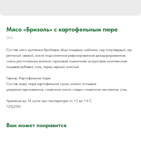
Мясо «Бризоль» с картофельным пюре
SKU:
Состав: мясо цыпленка-бройлера, яйца пищевые, майонез, сыр полутвердый, лук
репчатый свежий, масло подсолнечное рафинированное дезодорированное,
смесь растительных волокон гороховая, пшеничная, цитрусовая; комплексная
пищевая добавка, соль, перец черный молотый.
Гарнир. Картофельное пюре.
Состав: вода, пюре картофельное сухое, молоко питьевое
ультрапастеризованное, сливочное масло сладко-сливочное несоленое, соль.
Хранение до 14 суток при температуре от +2 до +6 С
120/200г
Вам может понравится