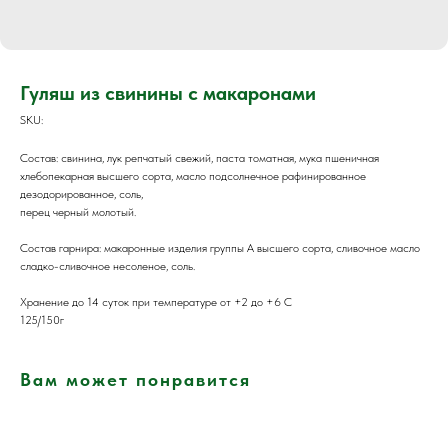
Гуляш из свинины с макаронами
SKU:
Состав: свинина, лук репчатый свежий, паста томатная, мука пшеничная
хлебопекарная высшего сорта, масло подсолнечное рафинированное
дезодорированное, соль,
перец черный молотый.
Состав гарнира: макаронные изделия группы А высшего сорта, сливочное масло
сладко-сливочное несоленое, соль.
Хранение до 14 суток при температуре от +2 до +6 С
125/150г
Вам может понравится