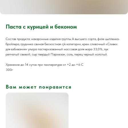
Паста с курицей и беконом
Состав продукта: макаронные изделия группы А высшего сорта, филе цыпленка-
бройлера, грудинка свиная бескостная с/к категории, крем сливочный «Сливки
для взбивания» ультра пастеризованный массовая доля жира 33,0%, лук
репчатый свежий, сыр твердый Пармезан, соль, перец черный молотый.
Хранение до 14 суток при температуре от +2 до +6 С
300г
Вам может понравится