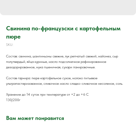
Свинина по-французски с картофельным
пюре
SKU:
Состав: свинина, шампиньоны свежие, лук репчатый свежий, майонез, сыр
полутвердый, яйца куриные, масло подсолнечное рафинированное
дезодорированное, мука пшеничная, сухари панировочные.
Состав гарнира: пюре картофельное сухое, молоко питьевое
ультрапастеризованное, сливочное масло сладко-сливочное несоленое, соль.
Хранение до 14 суток при температуре от +2 до +6 С
130/200г
Вам может понравится