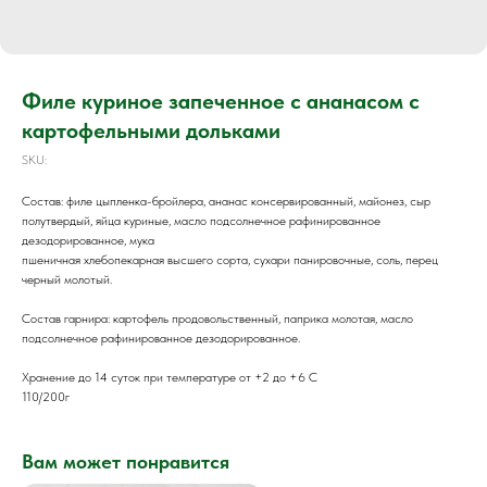
Филе куриное запеченное с ананасом с
картофельными дольками
SKU:
Состав: филе цыпленка-бройлера, ананас консервированный, майонез, сыр
полутвердый, яйца куриные, масло подсолнечное рафинированное
дезодорированное, мука
пшеничная хлебопекарная высшего сорта, сухари панировочные, соль, перец
черный молотый.
Состав гарнира: картофель продовольственный, паприка молотая, масло
подсолнечное рафинированное дезодорированное.
Хранение до 14 суток при температуре от +2 до +6 С
110/200г
Вам может понравится