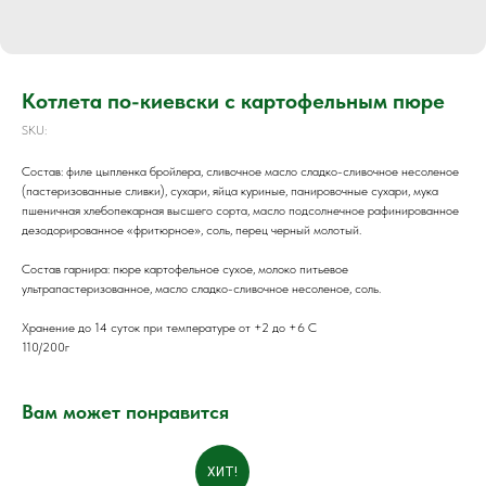
Котлета по-киевски с картофельным пюре
SKU:
Состав: филе цыпленка бройлера, сливочное масло сладко-сливочное несоленое
(пастеризованные сливки), сухари, яйца куриные, панировочные сухари, мука
пшеничная хлебопекарная высшего сорта, масло подсолнечное рафинированное
дезодорированное «фритюрное», соль, перец черный молотый.
Состав гарнира: пюре картофельное сухое, молоко питьевое
ультрапастеризованное, масло сладко-сливочное несоленое, соль.
Хранение до 14 суток при температуре от +2 до +6 С
110/200г
Вам может понравится
ХИТ!