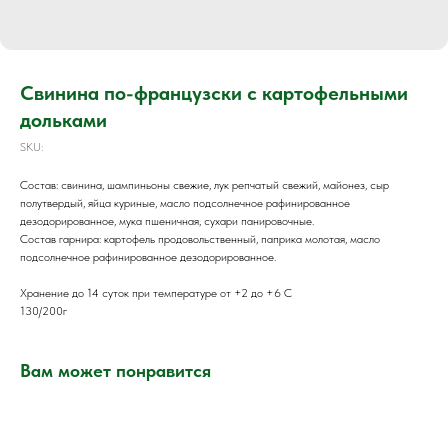
Свинина по-французски с картофельными
дольками
SKU:
Состав: свинина, шампиньоны свежие, лук репчатый свежий, майонез, сыр
полутвердый, яйца куриные, масло подсолнечное рафинированное
дезодорированное, мука пшеничная, сухари панировочные.
Состав гарнира: картофель продовольственный, паприка молотая, масло
подсолнечное рафинированное дезодорированное.
Хранение до 14 суток при температуре от +2 до +6 С
130/200г
Вам может понравится