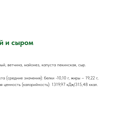
й и сыром
й, ветчина, майонез, капуста пекинская, сыр.
а (средние значения): белки -10,10 г, жиры – 19,22 г,
я ценность (калорийность): 1319,97 кДж/315,48 ккал.