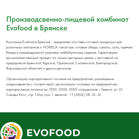
Производсвенно-пищевой комбинат
Evofood в Брянске
Компания Evofood в Брянске - предлагает поставки готовой продукции для
розничных магазинов и HORECA, такой как: готовые обеды, салаты, супы, горячие
блюда в индивидуальной упаковке, хлебобулочные изделия. Гарантируем
высококачественный продукт по самым выгодным ценам с доставкой на
предприятия Брянской, Курской, Орловской, Смоленской, Белгородской,
Воронежской областей и других регионов.
Организацию корпоративного питания на предприятиях, размещение
микромаркетов с готовой едой, организацию столовых на предприятиях,
корпоративное питание до 1000, 2000, 3000 сотрудников. г. Брянск, ул. 22
Съезда Кпсс, стр. 136а, пом. 1, звоните: +7 (4832) 58-32-32