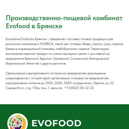
Производственно-пищевой комбинат
Evofood в Брянске
Компания Evofood в Брянске - предлагает поставки готовой продукции для
розничных магазинов и HORECA, такой как: готовые обеды, салаты, супы, горячие
блюда в индивидуальной упаковке, хлебобулочные изделия. Гарантируем
высококачественный продукт по самым выгодным ценам с доставкой на
предприятия Брянской, Курской, Орловской, Смоленской, Белгородской,
Воронежской областей и других регионов.
Организацию корпоративного питания на предприятиях, размещение
микромаркетов с готовой едой, организацию столовых на предприятиях,
корпоративное питание до 1000, 2000, 3000 сотрудников. г. Брянск, ул. 22
Съезда Кпсс, стр. 136а, пом. 1, звоните: +7 (4832) 58-32-32