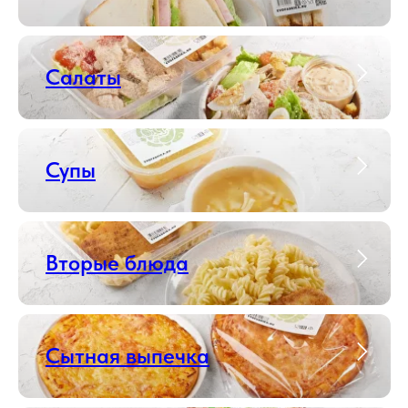
Салаты
Супы
Вторые блюда
Сытная выпечка