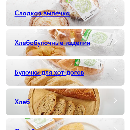
Сладкая выпечка
Хлебобулочные изделия
Булочки для хот-догов
Хлеб