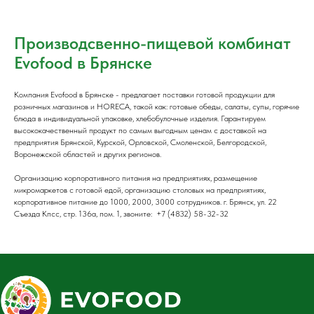
Производсвенно-пищевой комбинат
Evofood в Брянске
Компания Evofood в Брянске - предлагает поставки готовой продукции для
розничных магазинов и HORECA, такой как: готовые обеды, салаты, супы, горячие
блюда в индивидуальной упаковке, хлебобулочные изделия. Гарантируем
высококачественный продукт по самым выгодным ценам с доставкой на
предприятия Брянской, Курской, Орловской, Смоленской, Белгородской,
Воронежской областей и других регионов.
Организацию корпоративного питания на предприятиях, размещение
микромаркетов с готовой едой, организацию столовых на предприятиях,
корпоративное питание до 1000, 2000, 3000 сотрудников. г. Брянск, ул. 22
Съезда Кпсс, стр. 136а, пом. 1, звоните: +7 (4832) 58-32-32