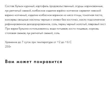
Состав: бульон куриный, картофель продовольственный, огурцы маринованные,
лук репчатый свежий, колбасное изделие варёно-копченое сервелат невский
варено-копченый, изделие колбасное вареное из мяса птицы, томатная паста,
консервы овощные маслины черные и оливки без косточки, масло подсолнечное
рафинированное дезодорированное, соль, перец черный молотый, лавровый лист.
При варке бульона использовались: вода питьевая, кости пищевые, морковь
столовая свежая, лук репчатый свежий, соль.
Хранение до 7 суток при температуре от +2 до +6 С
250г
Вам может понравится