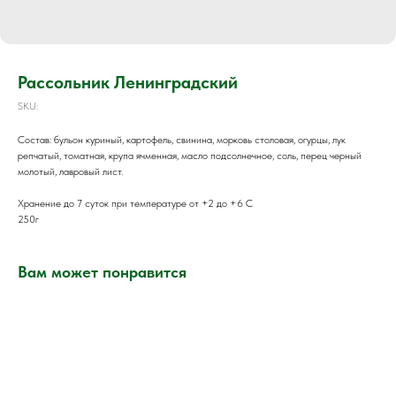
Рассольник Ленинградский
SKU:
Состав: бульон куриный, картофель, свинина, морковь столовая, огурцы, лук
репчатый, томатная, крупа ячменная, масло подсолнечное, соль, перец черный
молотый, лавровый лист.
Хранение до 7 суток при температуре от +2 до +6 С
250г
Вам может понравится