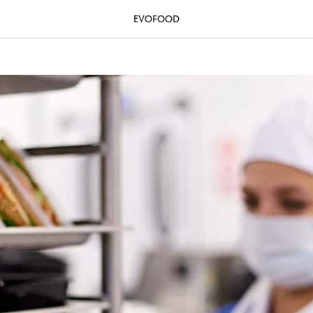
корпоративного питания
EVOFOOD