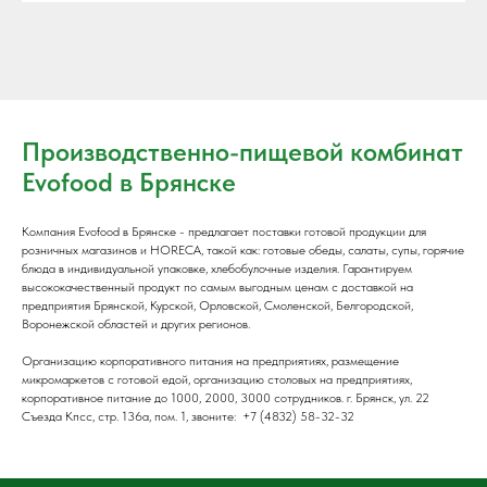
Производственно-пищевой комбинат
Evofood в Брянске
Компания Evofood в Брянске - предлагает поставки готовой продукции для
розничных магазинов и HORECA, такой как: готовые обеды, салаты, супы, горячие
блюда в индивидуальной упаковке, хлебобулочные изделия. Гарантируем
высококачественный продукт по самым выгодным ценам с доставкой на
предприятия Брянской, Курской, Орловской, Смоленской, Белгородской,
Воронежской областей и других регионов.
Организацию корпоративного питания на предприятиях, размещение
микромаркетов с готовой едой, организацию столовых на предприятиях,
корпоративное питание до 1000, 2000, 3000 сотрудников. г. Брянск, ул. 22
Съезда Кпсс, стр. 136а, пом. 1, звоните: +7 (4832) 58-32-32