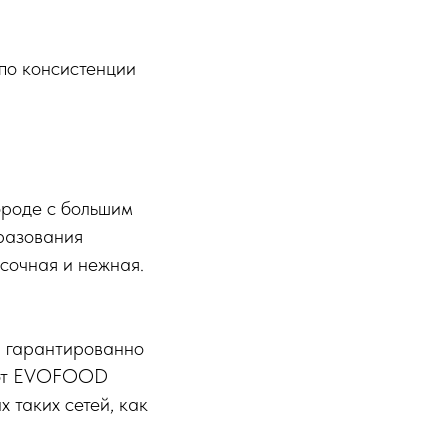
по консистенции
ороде с большим
бразования
 сочная и нежная.
и гарантированно
е от EVOFOOD
х таких сетей, как