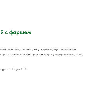
ый с фаршем
ный, майонез, свинина, яйцо куриное, мука пшеничная
ло растительное рафинированное дезодо-рированное, соль,
атуре от +2 до +6 С