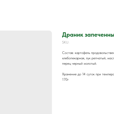
Драник запеченн
SKU:
Состав: картофель продовольствен
хлебопекарная, лук репчатый, мас
перец черный молотый.
Хранение до 14 суток при темпер
170г